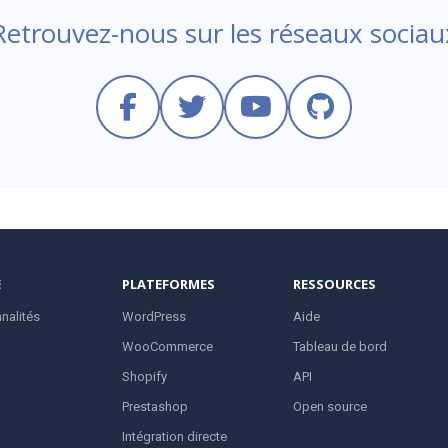
Retrouvez-nous sur les réseaux sociau
E
PLATEFORMES
RESSOURCES
nalités
WordPress
Aide
WooCommerce
Tableau de bord
Shopify
API
Prestashop
Open source
Intégration directe